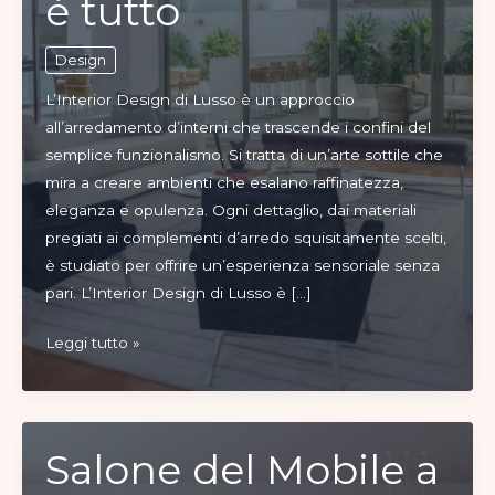
è tutto
Design
L’Interior Design di Lusso è un approccio
all’arredamento d’interni che trascende i confini del
semplice funzionalismo. Si tratta di un’arte sottile che
mira a creare ambienti che esalano raffinatezza,
eleganza e opulenza. Ogni dettaglio, dai materiali
pregiati ai complementi d’arredo squisitamente scelti,
è studiato per offrire un’esperienza sensoriale senza
pari. L’Interior Design di Lusso è […]
Interior
Leggi tutto »
Design
di
Lusso,
quando
Salone del Mobile a
l’esclusività