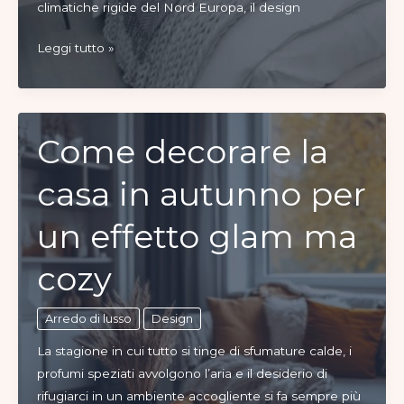
climatiche rigide del Nord Europa, il design
Design
Leggi tutto »
scandinavo,
per
portare
un
Come decorare la
tocco
casa in autunno per
di
lusso
un effetto glam ma
e
linee
cozy
essenziali
Arredo di lusso
Design
La stagione in cui tutto si tinge di sfumature calde, i
profumi speziati avvolgono l’aria e il desiderio di
rifugiarci in un ambiente accogliente si fa sempre più