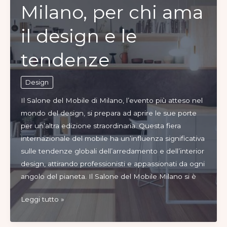
Milano, per chi ama
in
casa
il design e le
è
tutto
tendenze
Design
Il Salone del Mobile di Milano, l’evento più atteso nel
mondo del design, si prepara ad aprire le sue porte
per un’altra edizione straordinaria. Questa fiera
internazionale del mobile ha un’influenza significativa
sulle tendenze globali dell’arredamento e dell’interior
design, attirando professionisti e appassionati da ogni
angolo del pianeta. Il Salone del Mobile Milano si è
Salone
Leggi tutto »
del
Mobile