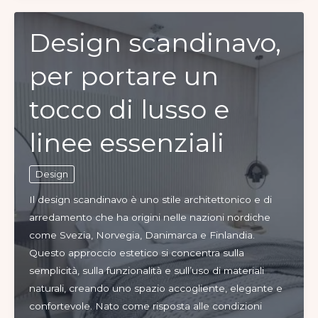
a
Milano,
Design scandinavo,
per
per portare un
chi
ama
tocco di lusso e
il
design
linee essenziali
e
le
tendenze
Design
Il design scandinavo è uno stile architettonico e di
arredamento che ha origini nelle nazioni nordiche
come Svezia, Norvegia, Danimarca e Finlandia.
Questo approccio estetico si concentra sulla
semplicità, sulla funzionalità e sull’uso di materiali
naturali, creando uno spazio accogliente, elegante e
confortevole. Nato come risposta alle condizioni