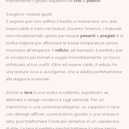
mantenendo il giusto equilibrio tra
chic
e
pratico
.
Scegliere i tessuti giusti
Il segreto per non soffrire il freddo e mantenere uno stile
impeccabile è tutto nei tessuti. Durante l’inverno, i materiali
sono fondamentali: optare per tessuti
pesanti
e
pregiati
è la
scelta migliore per affrontare le basse temperature senza
rinunciare all’eleganza. Il
velluto
, ad esempio, è perfetto per
le occasioni più formali e regala immediatamente un tocco
sofisticato al tuo outfit. Oltre ad essere caldo, il velluto ha
una texture ricca e avvolgente, che si adatta perfettamente
alla stagione invernale.
Anche la
lana
è una scelta eccellente, soprattutto se
abbinata a design moderni e tagli sartoriali. Per un
matrimonio o una cerimonia elegante, un cappotto in lana
con dettagli raffinati, come bottoni gioiello o una cintura in
seta, può trasformare il look più semplice in un capolavoro
di stile. La lana è perfetta perché trattiene il calore senza