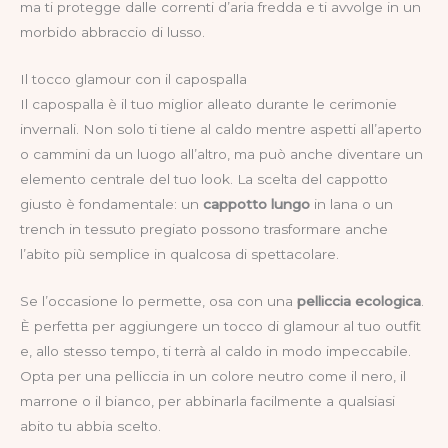
ma ti protegge dalle correnti d’aria fredda e ti avvolge in un
morbido abbraccio di lusso.
Il tocco glamour con il capospalla
Il capospalla è il tuo miglior alleato durante le cerimonie
invernali. Non solo ti tiene al caldo mentre aspetti all’aperto
o cammini da un luogo all’altro, ma può anche diventare un
elemento centrale del tuo look. La scelta del cappotto
giusto è fondamentale: un
cappotto lungo
in lana o un
trench in tessuto pregiato possono trasformare anche
l’abito più semplice in qualcosa di spettacolare.
Se l’occasione lo permette, osa con una
pelliccia ecologica
.
È perfetta per aggiungere un tocco di glamour al tuo outfit
e, allo stesso tempo, ti terrà al caldo in modo impeccabile.
Opta per una pelliccia in un colore neutro come il nero, il
marrone o il bianco, per abbinarla facilmente a qualsiasi
abito tu abbia scelto.