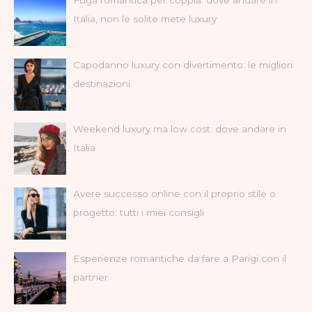
Italia, non le solite mete luxury
Capodanno luxury con divertimento: le migliori
destinazioni
Weekend luxury ma low cost: dove andare in
Italia
Avere successo online con il proprio stile o
progetto: tutti i miei consigli
Esperienze romantiche da fare a Parigi con il
partner