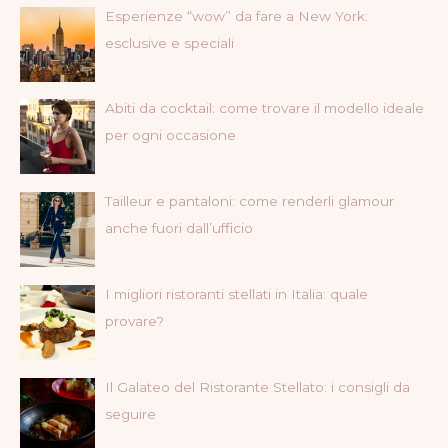
Esperienze “wow” da fare a New York:
esclusive e speciali
Abiti da cocktail: come trovare il modello ideale
per ogni occasione
Tailleur e pantaloni: come renderli glamour
anche fuori dall’ufficio
I migliori ristoranti stellati in Italia: quale
provare?
Il Galateo del Ristorante Stellato: i consigli da
seguire