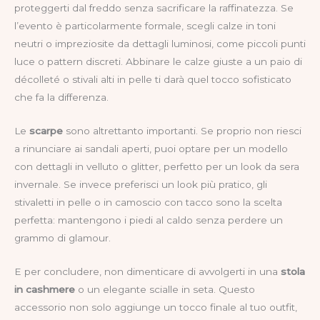
proteggerti dal freddo senza sacrificare la raffinatezza. Se
l’evento è particolarmente formale, scegli calze in toni
neutri o impreziosite da dettagli luminosi, come piccoli punti
luce o pattern discreti. Abbinare le calze giuste a un paio di
décolleté o stivali alti in pelle ti darà quel tocco sofisticato
che fa la differenza.
Le
scarpe
sono altrettanto importanti. Se proprio non riesci
a rinunciare ai sandali aperti, puoi optare per un modello
con dettagli in velluto o glitter, perfetto per un look da sera
invernale. Se invece preferisci un look più pratico, gli
stivaletti in pelle o in camoscio con tacco sono la scelta
perfetta: mantengono i piedi al caldo senza perdere un
grammo di glamour.
E per concludere, non dimenticare di avvolgerti in una
stola
in cashmere
o un elegante scialle in seta. Questo
accessorio non solo aggiunge un tocco finale al tuo outfit,