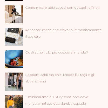
Come mixare abiti casual con dettagli raffinati
Accessori moda che elevano immediatamente
il tuo stile
Quali sono i cibi più costosi al mondo?
Cappotti caldi ma chic: i modelli, i tagli e gli
abbinamenti
Il minimalismo è luxury: cosa non deve
mancare nel tuo guardaroba capsula