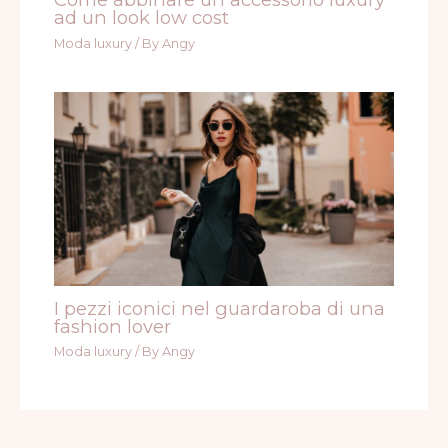
ad un look low cost
Moda luxury
/ By
Angy
I pezzi iconici nel guardaroba di una
fashion lover
Moda luxury
/ By
Angy