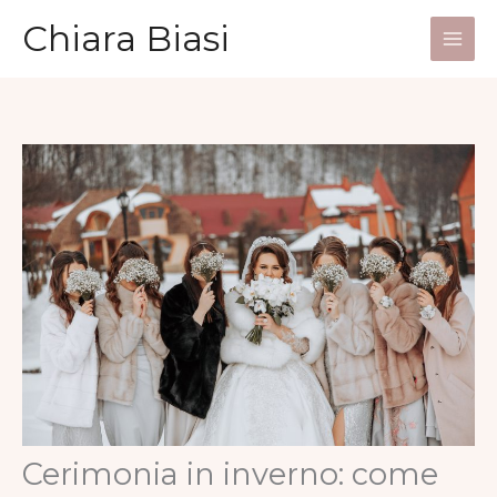
Vai
Chiara Biasi
al
Main
contenuto
Men
Cerimonia in inverno: come