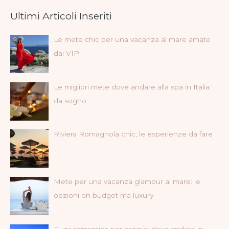
Ultimi Articoli Inseriti
Le mete chic per una vacanza al mare amate
dai VIP
Le migliori mete dove andare alla spa in Italia:
da sogno
Riviera Romagnola chic, le esperienze da fare
Mete per una vacanza glamour al mare: le
opzioni on budget ma luxury
Fuga romantica per coppia: dove andare in