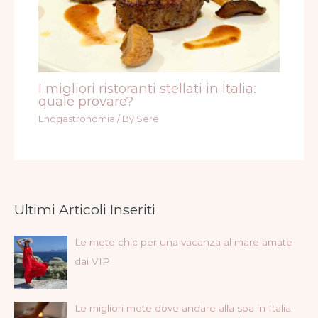
I migliori ristoranti stellati in Italia:
quale provare?
Enogastronomia
/ By
Sere
Ultimi Articoli Inseriti
Le mete chic per una vacanza al mare amate
dai VIP
Le migliori mete dove andare alla spa in Italia: