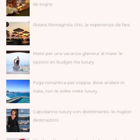
da sogno
Riviera Romagnola chic, le esperienze da fare
Mete per una vacanza glamour al mare: le
opzioni on budget ma luxury
Fuga romantica per coppia: dove andare in
Italia, non le solite mete luxury
Capodanno luxury con divertimento: le migliori
destinazioni