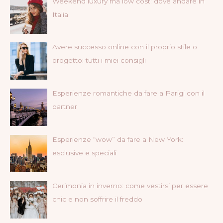
Weekend luxury ma low cost: dove andare in
Italia
Avere successo online con il proprio stile o
progetto: tutti i miei consigli
Esperienze romantiche da fare a Parigi con il
partner
Esperienze “wow” da fare a New York:
esclusive e speciali
Cerimonia in inverno: come vestirsi per essere
chic e non soffrire il freddo