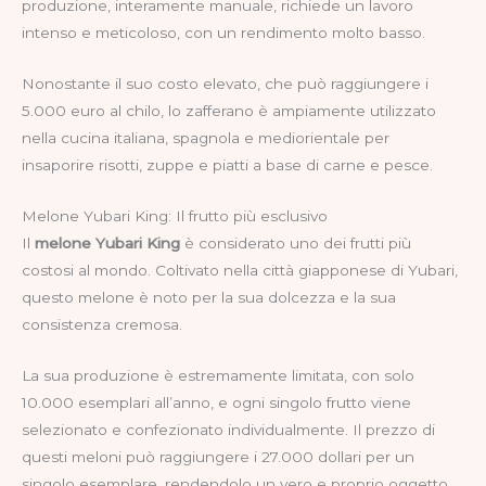
produzione, interamente manuale, richiede un lavoro
intenso e meticoloso, con un rendimento molto basso.
Nonostante il suo costo elevato, che può raggiungere i
5.000 euro al chilo, lo zafferano è ampiamente utilizzato
nella cucina italiana, spagnola e mediorientale per
insaporire risotti, zuppe e piatti a base di carne e pesce.
Melone Yubari King: Il frutto più esclusivo
Il
melone Yubari King
è considerato uno dei frutti più
costosi al mondo. Coltivato nella città giapponese di Yubari,
questo melone è noto per la sua dolcezza e la sua
consistenza cremosa.
La sua produzione è estremamente limitata, con solo
10.000 esemplari all’anno, e ogni singolo frutto viene
selezionato e confezionato individualmente. Il prezzo di
questi meloni può raggiungere i 27.000 dollari per un
singolo esemplare, rendendolo un vero e proprio oggetto