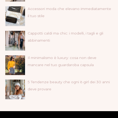
Accessori moda che elevano immediatamente
il tuo stile
Cappotti caldi ma chic: i modelli, i tagli e gli
abbinamenti
Il minimalismo è luxury: cosa non deve
mancare nel tuo guardaroba capsula
5 Tendenze beauty che ogni it-girl dei 30 anni
deve provare