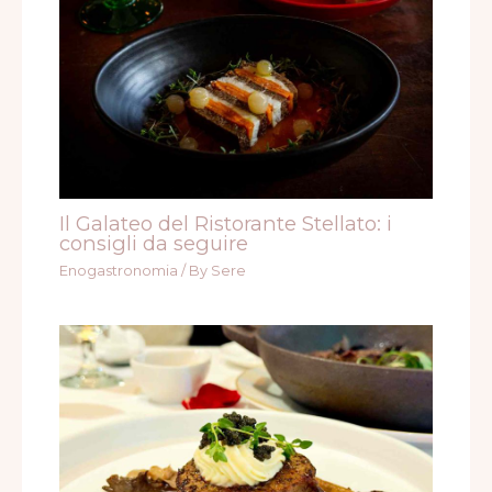
Il Galateo del Ristorante Stellato: i
consigli da seguire
Enogastronomia
/ By
Sere