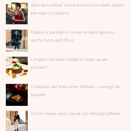
Abiti da cocktail: come trovare il modello ideale
per ogni occasione
Tailleur e pantaloni: come renderli glamour
anche fuori dall’ufficio
I migliori ristoranti stellati in Italia: quale
provare?
Il Galateo del Ristorante Stellato: i consigli da
seguire
Come mixare abiti casual con dettagli raffinati