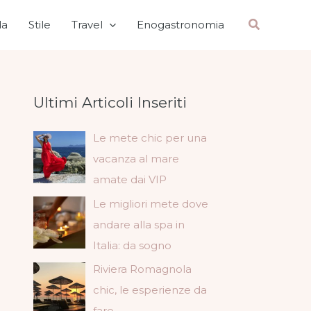
Cerca
a
Stile
Travel
Enogastronomia
Ultimi Articoli Inseriti
Le mete chic per una
vacanza al mare
amate dai VIP
Le migliori mete dove
andare alla spa in
Italia: da sogno
Riviera Romagnola
chic, le esperienze da
fare