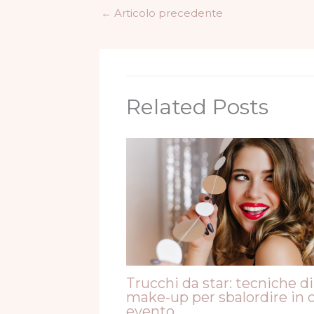
←
Articolo precedente
Related Posts
Trucchi da star: tecniche di
make-up per sbalordire in 
evento