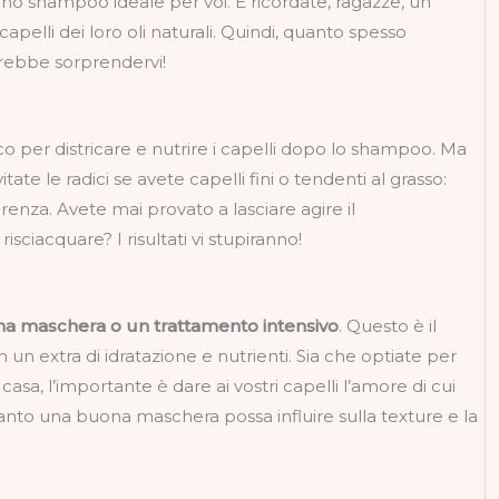
 uno shampoo ideale per voi. E ricordate, ragazze, un
apelli dei loro oli naturali. Quindi, quanto spesso
trebbe sorprendervi!
ico per districare e nutrire i capelli dopo lo shampoo. Ma
vitate le radici se avete capelli fini o tendenti al grasso:
renza. Avete mai provato a lasciare agire il
sciacquare? I risultati vi stupiranno!
a maschera o un trattamento intensivo
. Questo è il
 un extra di idratazione e nutrienti. Sia che optiate per
 casa, l’importante è dare ai vostri capelli l’amore di cui
to una buona maschera possa influire sulla texture e la