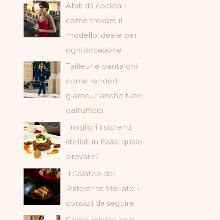
Abiti da cocktail:
come trovare il
modello ideale per
ogni occasione
Tailleur e pantaloni:
come renderli
glamour anche fuori
dall’ufficio
I migliori ristoranti
stellati in Italia: quale
provare?
Il Galateo del
Ristorante Stellato: i
consigli da seguire
Come mixare abiti