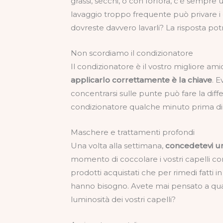
grassi, secchi, o con forfora, c’è sempre
lavaggio troppo frequente può privare i c
dovreste davvero lavarli? La risposta po
Non scordiamo il condizionatore
Il condizionatore è il vostro migliore am
applicarlo correttamente è la chiave
. E
concentrarsi sulle punte può fare la diffe
condizionatore qualche minuto prima di ri
Maschere e trattamenti profondi
Una volta alla settimana,
concedetevi un
momento di coccolare i vostri capelli con
prodotti acquistati che per rimedi fatti in
hanno bisogno. Avete mai pensato a quan
luminosità dei vostri capelli?