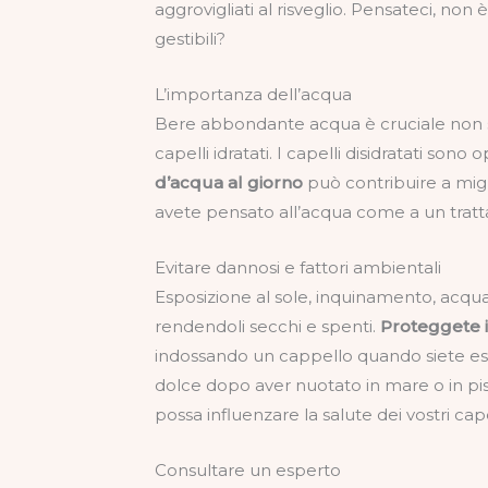
aggrovigliati al risveglio. Pensateci, non
gestibili?
L’importanza dell’acqua
Bere abbondante acqua è cruciale non s
capelli idratati. I capelli disidratati sono o
d’acqua al giorno
può contribuire a migl
avete pensato all’acqua come a un tratt
Evitare dannosi e fattori ambientali
Esposizione al sole, inquinamento, acqua
rendendoli secchi e spenti.
Proteggete i 
indossando un cappello quando siete espo
dolce dopo aver nuotato in mare o in pis
possa influenzare la salute dei vostri cape
Consultare un esperto