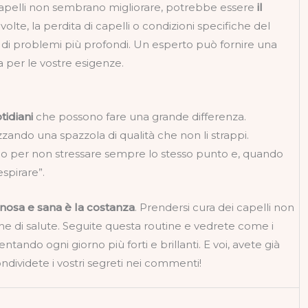
ri capelli non sembrano migliorare, potrebbe essere
il
 volte, la perdita di capelli o condizioni specifiche del
 di problemi più profondi. Un esperto può fornire una
a per le vostre esigenze.
tidiani
che possono fare una grande differenza.
izzando una spazzola di qualità che non li strappi.
ico per non stressare sempre lo stesso punto e, quando
espirare”.
nosa e sana è la costanza
. Prendersi cura dei capelli non
he di salute. Seguite questa routine e vedrete come i
ventando ogni giorno più forti e brillanti. E voi, avete già
ndividete i vostri segreti nei commenti!