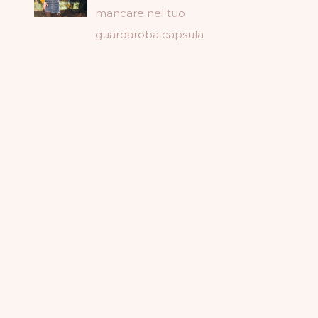
mancare nel tuo
guardaroba capsula