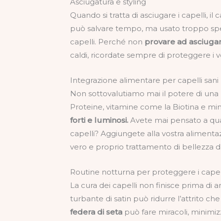
Asciugatura e styling
Quando si tratta di asciugare i capelli, i
può salvare tempo, ma usato troppo sp
capelli. Perché non
provare ad asciugare 
caldi, ricordate sempre di proteggere i vo
Integrazione alimentare per capelli sani
Non sottovalutiamo mai il potere di una 
Proteine, vitamine come la Biotina e min
forti e luminosi.
Avete mai pensato a quant
capelli? Aggiungete alla vostra alimenta
vero e proprio trattamento di bellezza da
Routine notturna per proteggere i capel
La cura dei capelli non finisce prima di a
turbante di satin può ridurre l’attrito ch
federa di seta
può fare miracoli, minimiz