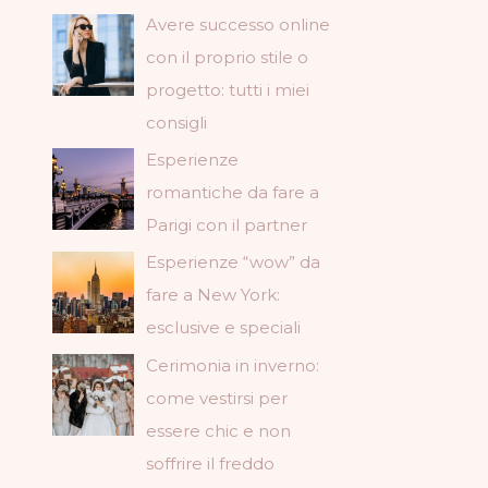
Avere successo online
con il proprio stile o
progetto: tutti i miei
consigli
Esperienze
romantiche da fare a
Parigi con il partner
Esperienze “wow” da
fare a New York:
esclusive e speciali
Cerimonia in inverno:
come vestirsi per
essere chic e non
soffrire il freddo