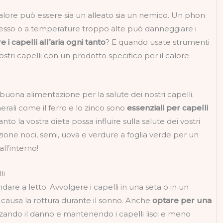
l calore può essere sia un alleato sia un nemico. Un phon
esso o a temperature troppo alte può danneggiare i
i capelli all’aria ogni tanto
? E quando usate strumenti
stri capelli con un prodotto specifico per il calore.
buona alimentazione per la salute dei nostri capelli.
erali come il ferro e lo zinco sono
essenziali per capelli
o la vostra dieta possa influire sulla salute dei vostri
zione noci, semi, uova e verdure a foglia verde per un
ll’interno!
li
ndare a letto. Avvolgere i capelli in una seta o in un
e causa la rottura durante il sonno. Anche
optare per una
zando il danno e mantenendo i capelli lisci e meno