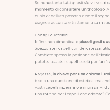
Se nonostante tutti questi sforzi i vost
momento di consultare un tricologo
. A
cuoio capelluto possono essere il segno
diagnosi accurata e trattamenti su misur
Consigli quotidiani
Infine, non dimenticate
piccoli gesti quo
Spazzolate i capelli con delicatezza, util
Cambiate spesso la posizione dell’elast
potete, lasciate i capelli sciolti per farli “r
Ragazze,
la chiave per una chioma lumi
è solo una questione di estetica, ma anc
vostri capelli inizieranno a ringraziarvi, di
una routine per i capelli che adorate? Co