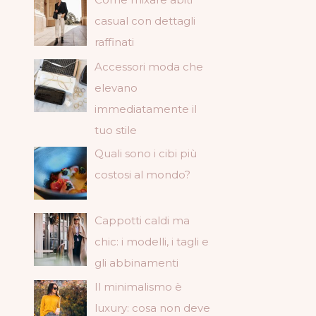
casual con dettagli
raffinati
Accessori moda che
elevano
immediatamente il
tuo stile
Quali sono i cibi più
costosi al mondo?
Cappotti caldi ma
chic: i modelli, i tagli e
gli abbinamenti
Il minimalismo è
luxury: cosa non deve