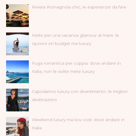
Riviera Romagnola chic, le esperienze da fare
Mete per una vacanza glamour al mare: le
opzioni on budget ma luxury
Fuga romantica per coppia: dove andare in
Italia, non le solite mete luxury
Capodanno luxury con divertimento: le migliori
destinazioni
Weekend luxury ma low cost: dove andare in
Italia