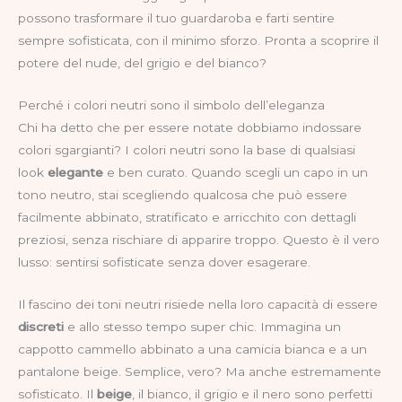
possono trasformare il tuo guardaroba e farti sentire
sempre sofisticata, con il minimo sforzo. Pronta a scoprire il
potere del nude, del grigio e del bianco?
Perché i colori neutri sono il simbolo dell’eleganza
Chi ha detto che per essere notate dobbiamo indossare
colori sgargianti? I colori neutri sono la base di qualsiasi
look
elegante
e ben curato. Quando scegli un capo in un
tono neutro, stai scegliendo qualcosa che può essere
facilmente abbinato, stratificato e arricchito con dettagli
preziosi, senza rischiare di apparire troppo. Questo è il vero
lusso: sentirsi sofisticate senza dover esagerare.
Il fascino dei toni neutri risiede nella loro capacità di essere
discreti
e allo stesso tempo super chic. Immagina un
cappotto cammello abbinato a una camicia bianca e a un
pantalone beige. Semplice, vero? Ma anche estremamente
sofisticato. Il
beige
, il bianco, il grigio e il nero sono perfetti