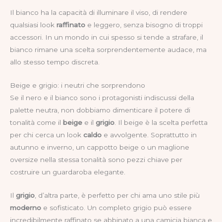
Il bianco ha la capacità di illuminare il viso, di rendere
qualsiasi look
raffinato
e leggero, senza bisogno di troppi
accessori. In un mondo in cui spesso si tende a strafare, il
bianco rimane una scelta sorprendentemente audace, ma
allo stesso tempo discreta.
Beige e grigio: i neutri che sorprendono
Se il nero e il bianco sono i protagonisti indiscussi della
palette neutra, non dobbiamo dimenticare il potere di
tonalità come il
beige
e il
grigio
. Il beige è la scelta perfetta
per chi cerca un look
caldo
e avvolgente. Soprattutto in
autunno e inverno, un cappotto beige o un maglione
oversize nella stessa tonalità sono pezzi chiave per
costruire un guardaroba elegante.
Il
grigio
, d’altra parte, è perfetto per chi ama uno stile più
moderno
e sofisticato. Un completo grigio può essere
incredibilmente raffinato se abbinato a una camicia bianca e