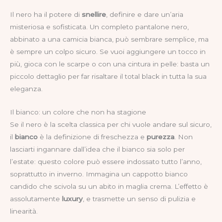
Il nero ha il potere di
snellire
, definire e dare un’aria
misteriosa e sofisticata. Un completo pantalone nero,
abbinato a una camicia bianca, può sembrare semplice, ma
è sempre un colpo sicuro. Se vuoi aggiungere un tocco in
più, gioca con le scarpe o con una cintura in pelle: basta un
piccolo dettaglio per far risaltare il total black in tutta la sua
eleganza.
Il bianco: un colore che non ha stagione
Se il nero è la scelta classica per chi vuole andare sul sicuro,
il
bianco
è la definizione di freschezza e
purezza
. Non
lasciarti ingannare dall’idea che il bianco sia solo per
l’estate: questo colore può essere indossato tutto l’anno,
soprattutto in inverno. Immagina un cappotto bianco
candido che scivola su un abito in maglia crema. L’effetto è
assolutamente
luxury
, e trasmette un senso di pulizia e
linearità.