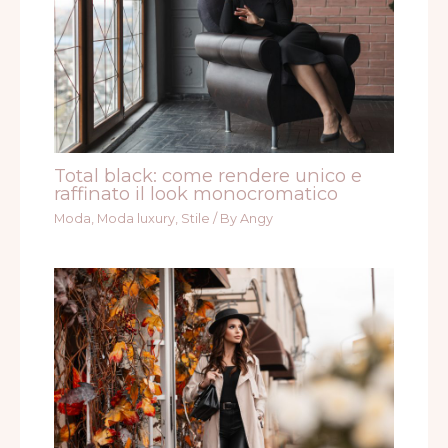
Total black: come rendere unico e
raffinato il look monocromatico
Moda
,
Moda luxury
,
Stile
/ By
Angy