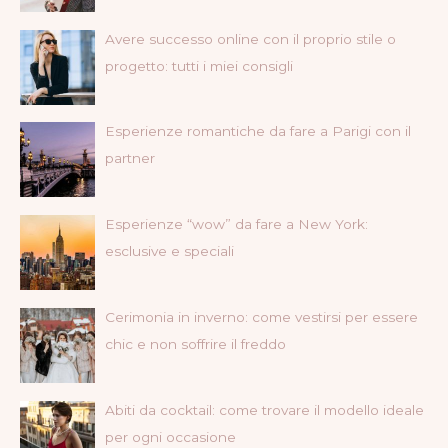
Avere successo online con il proprio stile o
progetto: tutti i miei consigli
Esperienze romantiche da fare a Parigi con il
partner
Esperienze “wow” da fare a New York:
esclusive e speciali
Cerimonia in inverno: come vestirsi per essere
chic e non soffrire il freddo
Abiti da cocktail: come trovare il modello ideale
per ogni occasione