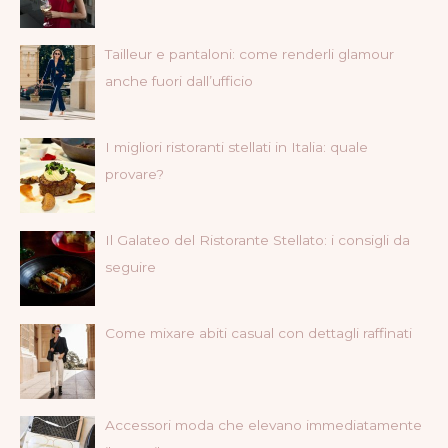
Tailleur e pantaloni: come renderli glamour
anche fuori dall’ufficio
I migliori ristoranti stellati in Italia: quale
provare?
Il Galateo del Ristorante Stellato: i consigli da
seguire
Come mixare abiti casual con dettagli raffinati
Accessori moda che elevano immediatamente