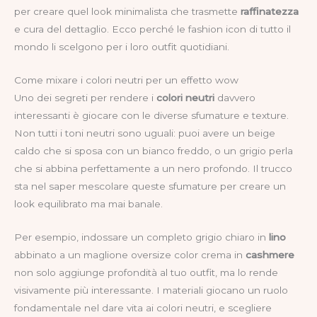
per creare quel look minimalista che trasmette
raffinatezza
e cura del dettaglio. Ecco perché le fashion icon di tutto il
mondo li scelgono per i loro outfit quotidiani.
Come mixare i colori neutri per un effetto wow
Uno dei segreti per rendere i
colori neutri
davvero
interessanti è giocare con le diverse sfumature e texture.
Non tutti i toni neutri sono uguali: puoi avere un beige
caldo che si sposa con un bianco freddo, o un grigio perla
che si abbina perfettamente a un nero profondo. Il trucco
sta nel saper mescolare queste sfumature per creare un
look equilibrato ma mai banale.
Per esempio, indossare un completo grigio chiaro in
lino
abbinato a un maglione oversize color crema in
cashmere
non solo aggiunge profondità al tuo outfit, ma lo rende
visivamente più interessante. I materiali giocano un ruolo
fondamentale nel dare vita ai colori neutri, e scegliere