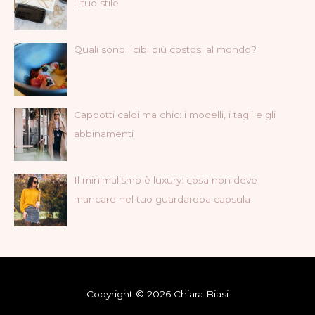
il tuo stile
Quali sono i cibi più costosi al mondo?
Cappotti caldi ma chic: i modelli, i tagli e gli
abbinamenti
Il minimalismo è luxury: cosa non deve
mancare nel tuo guardaroba capsula
Copyright © 2026 Chiara Biasi