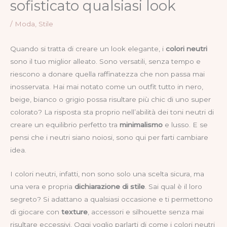
sofisticato qualsiasi look
/
Moda
,
Stile
Quando si tratta di creare un look elegante, i
colori neutri
sono il tuo miglior alleato. Sono versatili, senza tempo e
riescono a donare quella raffinatezza che non passa mai
inosservata. Hai mai notato come un outfit tutto in nero,
beige, bianco o grigio possa risultare più chic di uno super
colorato? La risposta sta proprio nell’abilità dei toni neutri di
creare un equilibrio perfetto tra
minimalismo
e lusso. E se
pensi che i neutri siano noiosi, sono qui per farti cambiare
idea.
I colori neutri, infatti, non sono solo una scelta sicura, ma
una vera e propria
dichiarazione di stile
. Sai qual è il loro
segreto? Si adattano a qualsiasi occasione e ti permettono
di giocare con
texture
, accessori e silhouette senza mai
risultare eccessivi. Oggi voglio parlarti di come i colori neutri