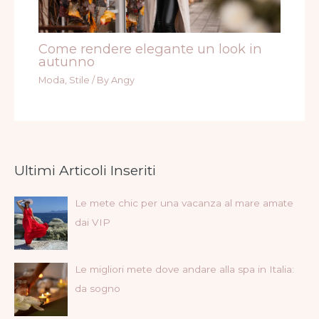
Come rendere elegante un look in
autunno
Moda
,
Stile
/ By
Angy
Ultimi Articoli Inseriti
Le mete chic per una vacanza al mare amate
dai VIP
Le migliori mete dove andare alla spa in Italia:
da sogno