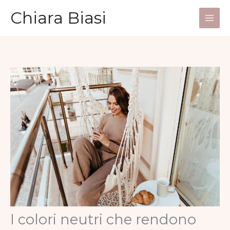
Vai
Chiara Biasi
al
Main
contenuto
Men
I colori neutri che rendono